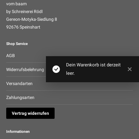
vom baam
by Schreinerei Rödl
Gereon-Motyka-Siedlung 8
92676 Speinshart
Shop Service
AGB
Dein Warenkorb ist derzeit
Widerrufsbelehrung
leer.
Versandarten
Zahlungsarten
Vertrag widerrufen
Informationen