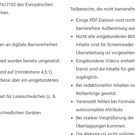
2016/2102 des Europäischen
Teilbereiche, die nicht barrierefre
chen.
Einige PDF-Dateien sind nicht
barrierefreie Aufbereitung wü
Nicht alle eingebundenen Bild
n an digitale Barrierefreiheit
Inhalte sind für Screenreader
Überarbeitung ist vorgesehen
eit wurden bereits umgesetzt:
Eingebundene Videos enthalte
Damit sind die Inhalte für ge
nd auf (mindestens 4,5:1).
zugänglich.
 diese über ein eingebundenes
Bei redaktionellen Inhalten w
Reihenfolge gesetzt.
art für Leseschwächen (z. B.
Vereinzelt fehlen bei Formula
autocomplete-Attribute.
rschiedlichen Geräten
Bei starker Vergrößerung de
Überlappungen kommen.
Die Website ist nicht vollstän