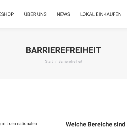
ESHOP
ÜBER UNS
NEWS
LOKAL EINKAUFEN
BARRIEREFREIHEIT
Sie befinden sich hier:
Start
Barrierefreiheit
Welche Bereiche sind n
g mit den nationalen