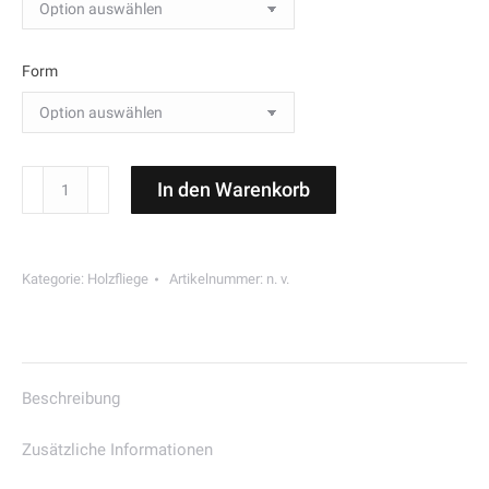
Form
Obstfliege
In den Warenkorb
"Apfel"
Menge
Kategorie:
Holzfliege
Artikelnummer:
n. v.
Beschreibung
Zusätzliche Informationen