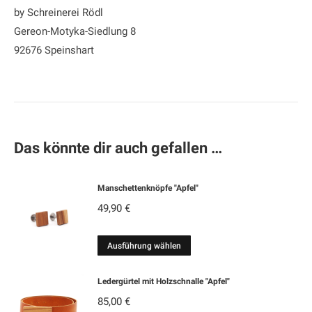
by Schreinerei Rödl
Gereon-Motyka-Siedlung 8
92676 Speinshart
Das könnte dir auch gefallen …
Manschettenknöpfe "Apfel"
49,90
€
Dieses
Ausführung wählen
Produkt
weist
Ledergürtel mit Holzschnalle "Apfel"
mehrere
85,00
€