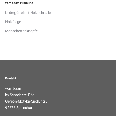
vom baam Produkte
gewählt
werden
Ledergürtel mit Holzschnalle
Holzfliege
Manschettenknöpfe
Kontakt
vom baam
by Schreinerei Rödl
Gereon-Motyka-Siedlung 8
92676 Speinshart